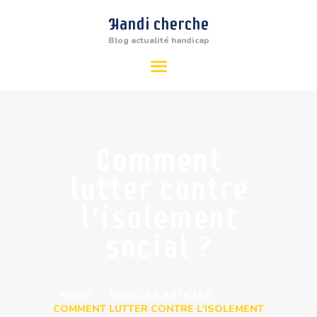
Handi cherche
Blog actualité handicap
Handi cherche
Blog actualité handicap
ACTUALITÉ
HANDICAP
MALADIE
Comment
PSYCHOLOGIE
lutter contre
l’isolement
social ?
HOME
TOUS LES ARTICLES
...
COMMENT LUTTER CONTRE L’ISOLEMENT